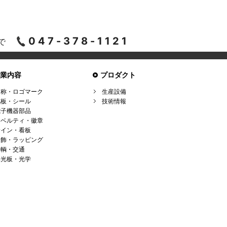
047-378-1121
まで
事業内容
プロダクト
名称・ロゴマーク
生産設備
銘板・シール
技術情報
電子機器部品
ノベルティ・徽章
サイン・看板
装飾・ラッピング
車輌・交通
導光板・光学