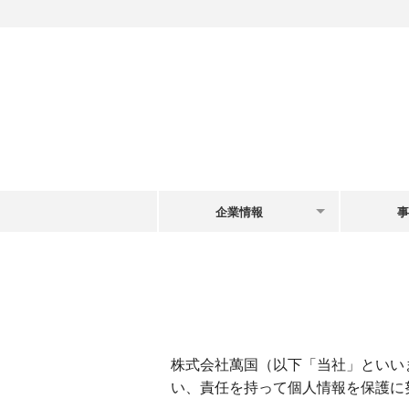
企業情報
事
代表挨拶
名称
会社概要
銘
沿革
電
株式会社萬国（以下「当社」といい
アクセス
ノベ
い、責任を持って個人情報を保護に