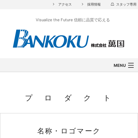
アクセス
採用情報
スタッフ専用
Visualize the Future 信頼に品質で応える
MENU
企業情報
Back
事業内容
Back
プ ロ ダ ク ト
プロダクト
Back
お問い合わせ
名称・ロゴマーク
お知らせ